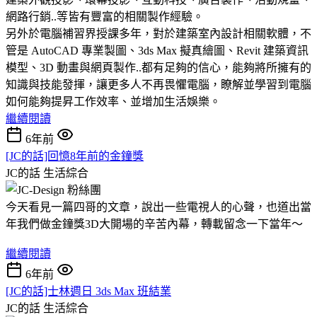
網路行銷..等皆有豐富的相關製作經驗。
另外於電腦補習界授課多年，對於建築室內設計相關軟體，不
管是 AutoCAD 專業製圖、3ds Max 擬真繪圖、Revit 建築資訊
模型、3D 動畫與網頁製作..都有足夠的信心，能夠將所擁有的
知識與技能發揮，讓更多人不再畏懼電腦，瞭解並學習到電腦
如何能夠提昇工作效率、並增加生活娛樂。
繼續閱讀
6年前
[JC的話]回憶8年前的金鐘獎
JC的話
生活綜合
今天看見一篇四哥的文章，說出一些電視人的心聲，也道出當
年我們做金鐘獎3D大開場的辛苦內幕，轉載留念一下當年～
繼續閱讀
6年前
[JC的話]士林週日 3ds Max 班結業
JC的話
生活綜合