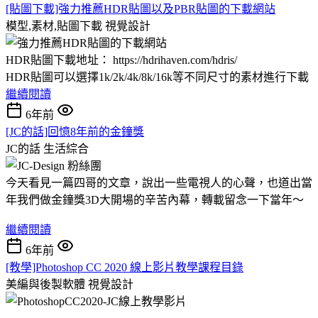
[貼圖下載]強力推薦HDR貼圖以及PBR貼圖的下載網站
模型,素材,貼圖下載
視覺設計
HDR貼圖下載地址： https://hdrihaven.com/hdris/
HDR貼圖可以選擇1k/2k/4k/8k/16k等不同尺寸的素材進行下載
繼續閱讀
6年前
[JC的話]回憶8年前的金鐘獎
JC的話
生活綜合
今天看見一篇四哥的文章，說出一些電視人的心聲，也道出當
年我們做金鐘獎3D大開場的辛苦內幕，轉載留念一下當年～
繼續閱讀
6年前
[教學]Photoshop CC 2020 線上影片教學課程目錄
美編與後製軟體
視覺設計