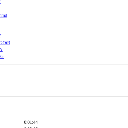
f
Zmmd
Y
dUGQtB
5A
WG
0:01:44