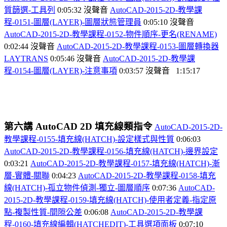
質篩選-
工具列
0:05:32
沒聲音
AutoCAD-2015-2D-
教學課
程-0151-
圖層(LAYER)-
圖層狀態管理員
0:05:10
沒聲音
AutoCAD-2015-2D-
教學課程-0152-
物件順序-
更名(RENAME)
0:02:44
沒聲音
AutoCAD-2015-2D-
教學課程-0153-
圖層轉換器
LAYTRANS
0:05:46
沒聲音
AutoCAD-2015-2D-
教學課
程-0154-
圖層(LAYER)-
注意事項
0:03:57
沒聲音
1:15:17
第六講
AutoCAD 2D
填充線類指令
AutoCAD-2015-2D-
教學課程-0155-
填充線(HATCH)-
設定樣式與性質
0:06:03
AutoCAD-2015-2D-
教學課程-0156-
填充線(HATCH)-
邊界設定
0:03:21
AutoCAD-2015-2D-
教學課程-0157-
填充線(HATCH)-
漸
層-
實體-
關聯
0:04:23
AutoCAD-2015-2D-
教學課程-0158-
填充
線(HATCH)-
孤立物件偵測-
獨立-
圖層順序
0:07:36
AutoCAD-
2015-2D-
教學課程-0159-
填充線(HATCH)-
使用者定義-
指定原
點-
複製性質-
間隙公差
0:06:08
AutoCAD-2015-2D-
教學課
程-0160-
填充線編輯(HATCHEDIT)-
工具選項面板
0:07:10