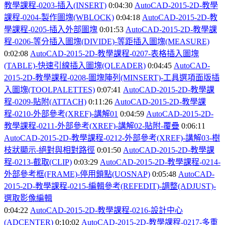
教學課程-0203-
插入(INSERT)
0:04:30
AutoCAD-2015-2D-
教學
課程-0204-
製作圖塊(WBLOCK)
0:04:18
AutoCAD-2015-2D-
教
學課程-0205-
插入外部圖塊
0:01:53
AutoCAD-2015-2D-
教學課
程-0206-
等分插入圖塊(DIVIDE)-
等距插入圖塊(MEASURE)
0:02:08
AutoCAD-2015-2D-
教學課程-0207-
表格插入圖塊
(TABLE)-
快速引線插入圖塊(QLEADER)
0:04:45
AutoCAD-
2015-2D-
教學課程-0208-
圖塊陣列(MINSERT)-
工具選項面版插
入圖塊(TOOLPALETTES)
0:07:41
AutoCAD-2015-2D-
教學課
程-0209-
貼附(ATTACH)
0:11:26
AutoCAD-2015-2D-
教學課
程-0210-
外部參考(XREF)-
講解01
0:04:59
AutoCAD-2015-2D-
教學課程-0211-
外部參考(XREF)-
講解02-
貼附-
覆疊
0:06:11
AutoCAD-2015-2D-
教學課程-0212-
外部參考(XREF)-
講解03-
樹
枝狀顯示-
絕對與相對路徑
0:01:50
AutoCAD-2015-2D-
教學課
程-0213-
截取(CLIP)
0:03:29
AutoCAD-2015-2D-
教學課程-0214-
外部參考框(FRAME)-
停用鎖點(UOSNAP)
0:05:48
AutoCAD-
2015-2D-
教學課程-0215-
編輯參考(REFEDIT)-
調整(ADJUST)-
選取影像編輯
0:04:22
AutoCAD-2015-2D-
教學課程-0216-
設計中心
(ADCENTER)
0:10:02
AutoCAD-2015-2D-
教學課程-0217-
多重