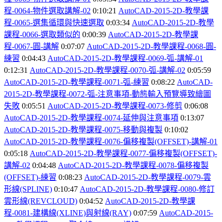
程-0064-
物件選取講解-02
0:10:21
AutoCAD-2015-2D-
教學課
程-0065-
選集循環與快速選取
0:03:34
AutoCAD-2015-2D-
教學
課程-0066-
選取類似的
0:00:39
AutoCAD-2015-2D-
教學課
程-0067-
圓-
講解
0:07:07
AutoCAD-2015-2D-
教學課程-0068-
圓-
練習
0:04:43
AutoCAD-2015-2D-
教學課程-0069-
弧-
講解-01
0:12:31
AutoCAD-2015-2D-
教學課程-0070-
弧-
講解-02
0:05:59
AutoCAD-2015-2D-
教學課程-0071-
弧-
練習
0:08:22
AutoCAD-
2015-2D-
教學課程-0072-
弧-
注意事項-
動態輸入預覽導致繪圖
失敗
0:05:51
AutoCAD-2015-2D-
教學課程-0073-
修剪
0:06:08
AutoCAD-2015-2D-
教學課程-0074-
延伸與注意事項
0:13:07
AutoCAD-2015-2D-
教學課程-0075-
移動與複製
0:10:02
AutoCAD-2015-2D-
教學課程-0076-
偏移複製(OFFSET)-
講解-01
0:05:18
AutoCAD-2015-2D-
教學課程-0077-
偏移複製(OFFSET)-
講解-02
0:04:48
AutoCAD-2015-2D-
教學課程-0078-
偏移複製
(OFFSET)-
練習
0:08:23
AutoCAD-2015-2D-
教學課程-0079-
雲
形線(SPLINE)
0:10:47
AutoCAD-2015-2D-
教學課程-0080-
修訂
雲形線(REVCLOUD)
0:04:52
AutoCAD-2015-2D-
教學課
程-0081-
建構線(XLINE)
與射線(RAY)
0:07:59
AutoCAD-2015-