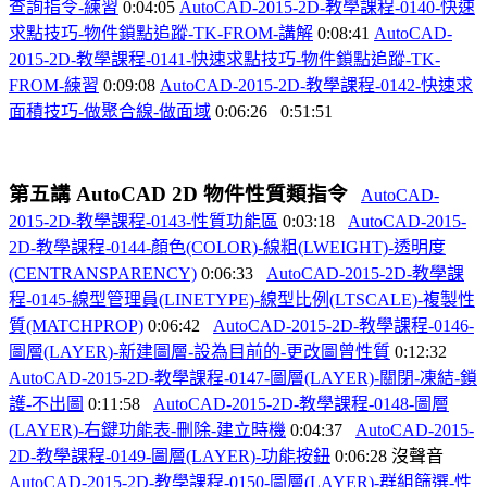
查詢指令-
練習
0:04:05
AutoCAD-2015-2D-
教學課程-0140-
快速
求點技巧-
物件鎖點追蹤-TK-FROM-
講解
0:08:41
AutoCAD-
2015-2D-
教學課程-0141-
快速求點技巧-
物件鎖點追蹤-TK-
FROM-
練習
0:09:08
AutoCAD-2015-2D-
教學課程-0142-
快速求
面積技巧-
做聚合線-
做面域
0:06:26
0:51:51
第五講
AutoCAD 2D
物件性質類指令
AutoCAD-
2015-2D-
教學課程-0143-
性質功能區
0:03:18
AutoCAD-2015-
2D-
教學課程-0144-
顏色(COLOR)-
線粗(LWEIGHT)-
透明度
(CENTRANSPARENCY)
0:06:33
AutoCAD-2015-2D-
教學課
程-0145-
線型管理員(LINETYPE)-
線型比例(LTSCALE)-
複製性
質(MATCHPROP)
0:06:42
AutoCAD-2015-2D-
教學課程-0146-
圖層(LAYER)-
新建圖層-
設為目前的-
更改圖曾性質
0:12:32
AutoCAD-2015-2D-
教學課程-0147-
圖層(LAYER)-
關閉-
凍結-
鎖
護-
不出圖
0:11:58
AutoCAD-2015-2D-
教學課程-0148-
圖層
(LAYER)-
右鍵功能表-
刪除-
建立時機
0:04:37
AutoCAD-2015-
2D-
教學課程-0149-
圖層(LAYER)-
功能按鈕
0:06:28
沒聲音
AutoCAD-2015-2D-
教學課程-0150-
圖層(LAYER)-
群組篩選-
性