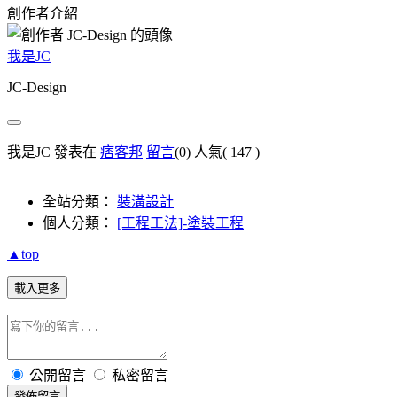
創作者介紹
我是JC
JC-Design
我是JC 發表在
痞客邦
留言
(0)
人氣(
147
)
全站分類：
裝潢設計
個人分類：
[工程工法]-塗裝工程
▲top
載入更多
公開留言
私密留言
發佈留言