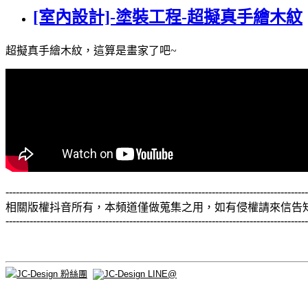
[室內設計]-塗裝工程-超擬真手繪木紋
超擬真手繪木紋，這算是畫家了吧~
---------------------------------------------------------------------------------------
相關版權抖音所有，本頻道僅做蒐集之用，如有侵權請來信告
----------------------------------------------------------------------------------------