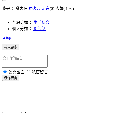
我是JC 發表在
痞客邦
留言
(0)
人氣(
193
)
全站分類：
生活綜合
個人分類：
JC的話
▲top
載入更多
公開留言
私密留言
發佈留言