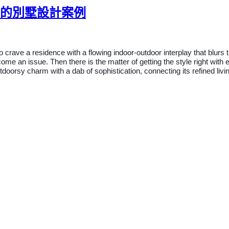
外的別墅設計案例
e a residence with a flowing indoor-outdoor interplay that blurs the tr
me an issue. Then there is the matter of getting the style right wit
doorsy charm with a dab of sophistication, connecting its refined livi