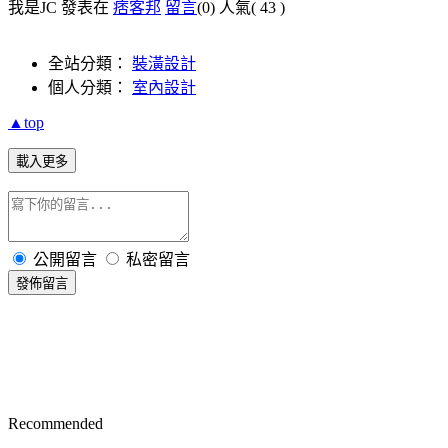
我是JC 發表在
痞客邦
留言
(0)
人氣(
43
)
全站分類：
裝潢設計
個人分類：
室內設計
▲top
載入更多
公開留言
私密留言
發佈留言
Recommended