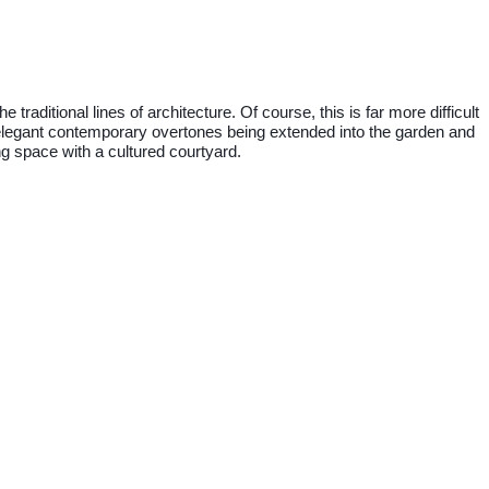
aditional lines of architecture. Of course, this is far more difficult
h elegant contemporary overtones being extended into the garden and
ng space with a cultured courtyard.