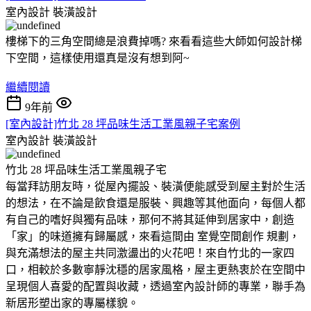
室內設計
裝潢設計
樓梯下的三角空間總是浪費掉嗎? 來看看這些大師如何設計梯
下空間，這樣使用還真是沒有想到阿~
繼續閱讀
9年前
[室內設計]竹北 28 坪品味生活工業風親子宅案例
室內設計
裝潢設計
竹北 28 坪品味生活工業風親子宅
每當拜訪朋友時，從屋內擺設、裝潢便能感受到屋主對於生活
的想法，在不論是飲食還是服裝、興趣等其他面向，每個人都
有自己的嗜好與獨有品味，那何不將其延伸到居家中，創造
「家」的味道擁有歸屬感，來看這間由 室覺空間創作 規劃，
與充滿想法的屋主共同激盪出的火花吧！來自竹北的一家四
口，相較於多數寧靜沈穩的居家風格，屋主更熱衷於在空間中
呈現個人喜愛的配置與收藏，透過室內設計師的專業，聯手為
新居形塑出家的專屬樣貌。