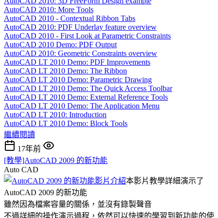
AutoCAD 2010: 3D FreeForm Design example
AutoCAD 2010: More Tools
AutoCAD 2010 - Contextual Ribbon Tabs
AutoCAD 2010: PDF Underlay feature overview
AutoCAD 2010 - First Look at Parametric Constraints
AutoCAD 2010 Demo: PDF Output
AutoCAD 2010: Geometric Constraints overview
AutoCAD LT 2010 Demo: PDF Improvements
AutoCAD LT 2010 Demo: The Ribbon
AutoCAD LT 2010 Demo: Parametric Drawing
AutoCAD LT 2010 Demo: The Quick Access Toolbar
AutoCAD LT 2010 Demo: External Reference Tools
AutoCAD LT 2010 Demo: The Application Menu
AutoCAD LT 2010: Introduction
AutoCAD LT 2010 Demo: Block Tools
繼續閱讀
17年前
[教學]AutoCAD 2009 的新功能
Auto CAD
本影片教學詳細演示了
AutoCAD 2009 的新功能
雖然因為檔案容量的關係，並沒有錄製聲音
不過詳細的操作演示過程，依然可以快速的學習到新功能的使