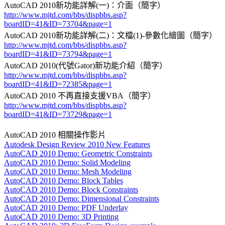
AutoCAD 2010新功能詳解(一)：介面（簡字）
http://www.mjtd.com/bbs/dispbbs.asp?
boardID=41&ID=73704&page=1
AutoCAD 2010新功能詳解(二)：文檔(1)-參數化繪圖（簡字）
http://www.mjtd.com/bbs/dispbbs.asp?
boardID=41&ID=73794&page=1
AutoCAD 2010(代號Gator)新功能介紹（簡字）
http://www.mjtd.com/bbs/dispbbs.asp?
boardID=41&ID=72385&page=1
AutoCAD 2010 不再直接支援VBA（簡字）
http://www.mjtd.com/bbs/dispbbs.asp?
boardID=41&ID=73729&page=1
AutoCAD 2010 相關操作影片
Autodesk Design Review 2010 New Features
AutoCAD 2010 Demo: Geometric Constraints
AutoCAD 2010 Demo: Solid Modeling
AutoCAD 2010 Demo: Mesh Modeling
AutoCAD 2010 Demo: Block Tables
AutoCAD 2010 Demo: Block Constraints
AutoCAD 2010 Demo: Dimensional Constraints
AutoCAD 2010 Demo: PDF Underlay
AutoCAD 2010 Demo: 3D Printing